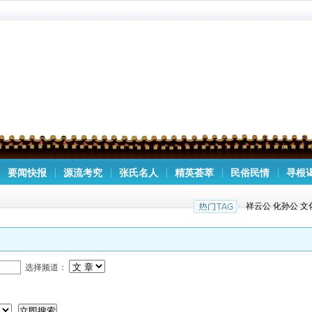
要闻快报
源流考究
张氏名人
精英荟萃
民俗民情
寻根
祥云公
化孙公
文
选择频道：