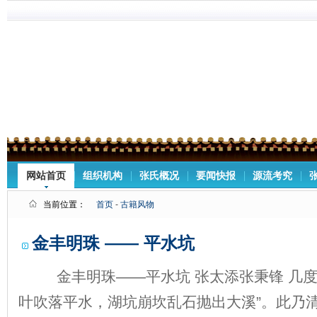
网站首页
组织机构
张氏概况
要闻快报
源流考究
当前位置：
首页
-
古籍风物
金丰明珠 —— 平水坑
金丰明珠——平水坑 张太添张秉锋 几度迁
叶吹落平水，湖坑崩坎乱石抛出大溪”。此乃