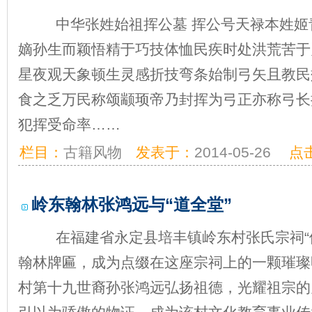
中华张姓始祖挥公墓 挥公号天禄本姓姬
嫡孙生而颖悟精于巧技体恤民疾时处洪荒苦于
星夜观天象顿生灵感折技弯条始制弓矢且教民
食之乏万民称颂颛顼帝乃封挥为弓正亦称弓长
犯挥受命率……
栏目：
古籍风物
发表于：
2014-05-26
点
岭东翰林张鸿远与“道全堂”
在福建省永定县培丰镇岭东村张氏宗祠“僾
翰林牌匾，成为点缀在这座宗祠上的一颗璀璨
村第十九世裔孙张鸿远弘扬祖德，光耀祖宗的