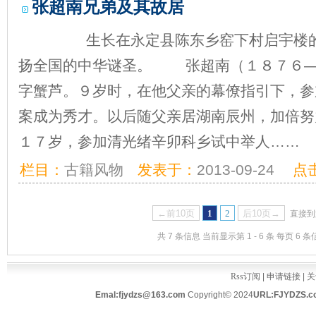
张超南兄弟及其故居
生长在永定县陈东乡窑下村启宇楼的张
扬全国的中华谜圣。 张超南（１８７６—
字蟹芦。９岁时，在他父亲的幕僚指引下，参
案成为秀才。以后随父亲居湖南辰州，加倍努
１７岁，参加清光绪辛卯科乡试中举人……
栏目：
古籍风物
发表于：
2013-09-24
点
←前10页
1
2
后10页→
直接
共 7 条信息 当前显示第 1 - 6 条 每页 6 条
Rss订阅
|
申请链接
|
关
Emal:fjydzs@163.com
Copyright© 2024
URL:FJYDZS.c