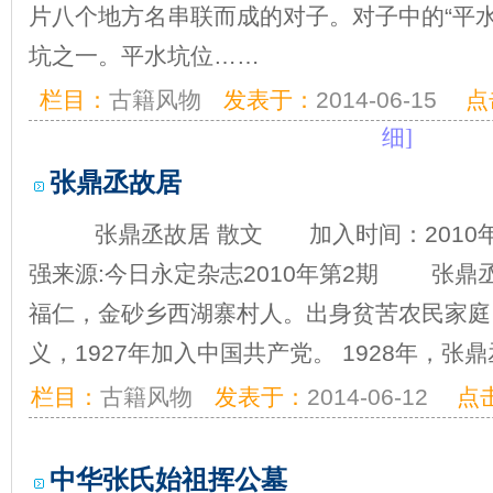
片八个地方名串联而成的对子。对子中的“平
坑之一。平水坑位……
栏目：
古籍风物
发表于：
2014-06-15
点
细]
张鼎丞故居
张鼎丞故居 散文 加入时间：2010年
强来源:今日永定杂志2010年第2期 张鼎丞（
福仁，金砂乡西湖寨村人。出身贫苦农民家庭
义，1927年加入中国共产党。 1928年，
栏目：
古籍风物
发表于：
2014-06-12
点
中华张氏始祖挥公墓