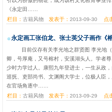
引以为骄傲的物证，成为该村文化教育事业传
《永定田……
栏目：
古籍风物
发表于：
2013-09-30
点
永定画工张伯龙、张士英父子画作《
目前仅存有关李光地之群贤图 李光地（16
卿，号厚庵，又号榕村，安溪湖头人。学者尊
少时力学过人。康熙九年登进士，一生从政，
巡抚、吏部尚书、文渊阁大学士，位极人臣，
在官场角逐中……
栏目：
古籍风物
发表于：
2013-09-29
点