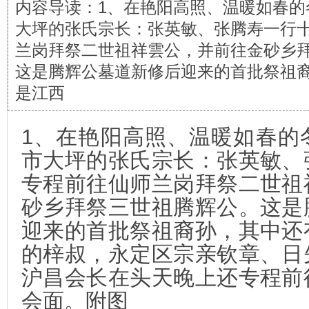
内容导读：1、在艳阳高照、温暖如春的
大坪的张氏宗长：张英敏、张腾寿一行
兰岗拜祭二世祖祥雲公，并前往金砂乡
这是腾辉公墓道新修后迎来的首批祭祖
是江西
1
、在艳阳高照、温暖如春的
市大坪的张氏宗长：张英敏、
专程前往仙师兰岗拜祭二世祖
砂乡拜祭三世祖腾辉公。这是
迎来的首批祭祖裔孙，其中还
的梓叔，永定区宗亲钦章、日
沪昌会长在头天晚上还专程前
会面。附图