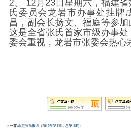
2
、
12
月
23
日
星期六，福建省
氏委员会龙岩市办事
处挂牌
昌，副会长扬文、福庭等参加
这是全省张氏首家市级办事处
委会重视，龙岩市张委会热心
100.00%
(
1
)
0%
上一篇:
永定张氏报纸（2017年第1期，总第18期）