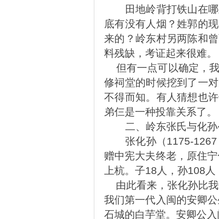
田地岭背打铁山在哪
底有没有人烟？姓郭的现
来的？岭东村另两陈和曾
料残缺，考证起来很难。
但有一点可以确定，我
修祠堂的时候挖到了一对
不得而知。有人猜想也许
弟仨是一种投靠关系了。
二、
岭东张氏与化孙
张化孙（1175-1
赠中宪大夫终老，原住宁
上杭。子18人，孙108
由此看来，张化孙比我们
我们第一代入闽的安卿公
石城的白芋堂。安卿公入