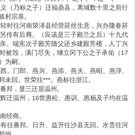
燕义（乃标之子）迁福鼎县，离城数十里之前行
岐村宗亲。
年轻时往河南荥泽县经营菸丝生意，兴办隆春菸
另传有后裔。（应该是三子殿兰之后）十九代
亲。端宪次子殿芳随父还乡建殿芳楼，人丁兴
时被毁，满门尽失，继立冈下公之子承佑（17
）为嗣。
江西。门郎、燕兴、燕添、燕夫、燕昭、燕淳、
邦未回。世荣往***。燕标往浙江。
番邦，显三迁居温州。
辉迁温州，16世惠松、惠训、惠杨及子均在温
南经商。
金有往番邦。日升、益升往沙县无回。水贵往河
郑州。