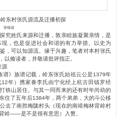
镇岭东村张氏源流及迁播初探
波
究姓氏来源和迁播，敦亲睦族凝聚亲情，是
体现，也是促进社会和谐的有力举措。以史为
鉴，可以知源流。缘于兴趣，笔者对本村张氏
，以飨读者，并敬请批评指正。
来源
族谱》族谱记载，岭东张氏始祖云公是1379年
12年）携家眷李氏由宁化经上杭古田镇罗经
打铁山居住。与其一同而来的还有时年尚幼的
东住了五年后1384年，两个弟弟，大的斗公移
公去了南胜梅陇村头（现在的南靖梅林背岭村
背岭——是不是很有意思）入赘。