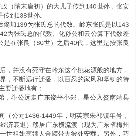
君政（隋末唐初）的大儿子传到140世孙，张安
子传到138世孙。
后裔加139为张氏总的代数。岭东张氏是以143
142为张氏总的代数。化孙公和云公算下代数差
公是在张良（80世）之后40代，这里是按张良
后，并没有死守在岭东这个桃花源般的地方，
界，不断远行迁播，以百忍的家风和坚韧的特
主要迁播地有：
弟，斗公远走广东饶平小郑、星公入赘南靖县
（公元1436-1449年，明英宗朱祁镇年号，
，经济衰退）移居广东横流渡（现为广东省梅州
一世祖妣李嬬人金罐带去彼处安葬。另外，巧