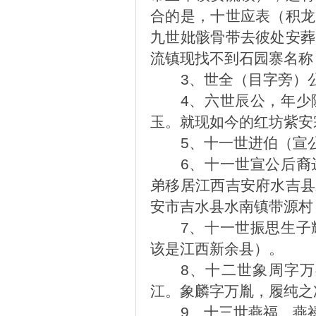
合的是，十世应表（积龙
九世妣骸骨带去彼处安葬
流镇现找不到石园寨名称
3
、世全（目字旁）
4
、六世辰公，年少
玉。就现如今的红坊紫安
5
、十一世进伯（宣
6
、十一世宣公后裔
弟移居江西吉安府水吉县
安市吉水县水南镇带源村
7
、十一世振思生子
该是江西新余县）。
8
、十二世象周字万
江。象麟字万胤，履纯之
9
、十三世燕福、燕禄