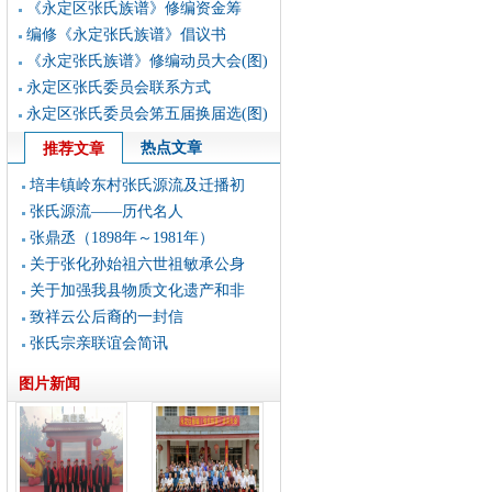
《永定区张氏族谱》修编资金筹
编修《永定张氏族谱》倡议书
《永定张氏族谱》修编动员大会(图)
永定区张氏委员会联系方式
永定区张氏委员会笫五届换届选(图)
热点文章
推荐文章
培丰镇岭东村张氏源流及迁播初
张氏源流——历代名人
张鼎丞（1898年～1981年）
关于张化孙始祖六世祖敏承公身
关于加强我县物质文化遗产和非
致祥云公后裔的一封信
张氏宗亲联谊会简讯
图片新闻