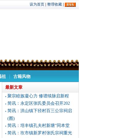
设为首页
|
整理收藏
|
谒祖
古籍风物
最新文章
聚宗睦族凝心力 修谱续脉启新程
简讯：永定区张氏委员会召开202
简讯：洪山镇下径村百三公宗祠启
(图)
简讯：培丰镇孔夫村新塘“同本堂
简讯：坎市镇新罗村张氏宗祠重光