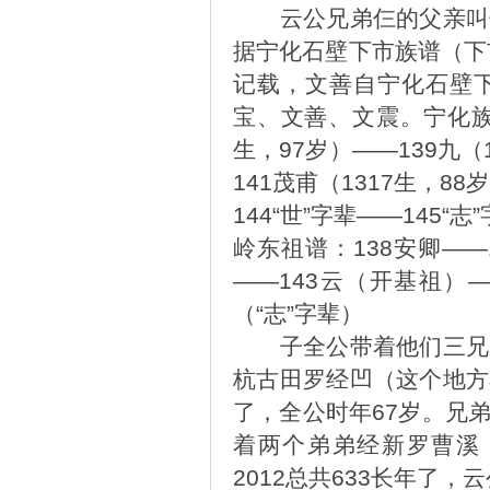
云公兄弟仨的父亲叫
据宁化石壁下市族谱（下
记载，文善自宁化石壁
宝、文善、文震。宁化族谱
生，97岁）——139九（
141茂甫（1317生，88
144“世”字辈——145“志
岭东祖谱：138安卿——1
——143云（开基祖）—
（“志”字辈）
子全公带着他们三兄
杭古田罗经凹（这个地方
了，全公时年67岁。兄
着两个弟弟经新罗曹溪，
2012总共633长年了，