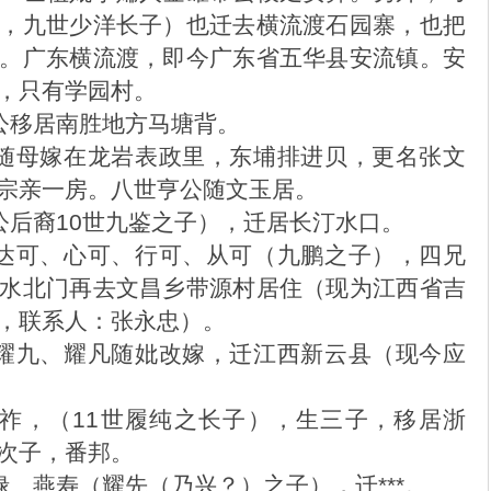
，九世少洋长子）也迁去横流渡石园寨，也把
。广东横流渡，即今广东省五华县安流镇。安
，只有学园村。
公移居南胜地方马塘背。
随母嫁在龙岩表政里，东埔排进贝，更名张文
宗亲一房。八世亨公随文玉居。
公后裔10世九鉴之子），迁居长汀水口。
达可、心可、行可、从可（九鹏之子），四兄
水北门再去文昌乡带源村居住（现为江西省吉
，联系人：张永忠）。
耀九、耀凡随妣改嫁，迁江西新云县（现今应
祚，（11世履纯之长子），生三子，移居浙
次子，番邦。
、燕寿（耀先（乃兴？）之子），迁***。