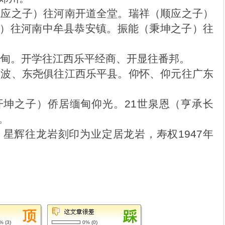
龙应之子）往河南开道全堂。瑞祥（顺应之子）
）往河南中牟县恭安镇。振能（秉坤之子）往
甸。开学往江西乐平经商、开显往番邦。
仰波、东尧俱往江西乐平县。仰怀、仰元往广东
开坤之子）侨居缅甸仰光。21世泉恩（亨承长
。
星辉往龙岩刻印为业定居龙岩，寿权1947年
0%
(
3
)
0%
(
0
)