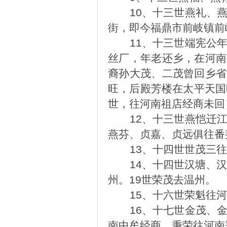
10
、十三世燕礼、
街，即今福鼎市前岐镇前
11
、十三世端宪公
丝厂，年老还乡，在河南
裔孙大茂、二茂曾回乡省
旺，后殿芳楼在太平天国
世，往河南祖店经商未回
12
、十三世燕恺迁
燕芬、贞嘉、贞远俱往番
13
、十四世世茂三往
14
、十四世汉塘、汉
州。19世荣茂去温州。
15
、十六世荣魁往河
16
、十七世金茂、
南中牟经商。秉荣往河南