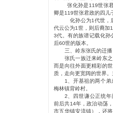
张化孙是119世张
卿是119世张君政的四儿
化孙公为1代世，
代云公为1世，则后裔加
3代。有的族谱记载化孙
后60世的版本。
三、
岭东张氏的迁播
张氏一族迁来岭东之
而是向往外面更精彩的世
质，走向更宽阔的世界。
1
、开基祖的两个弟
梅林镇背岭村。
2
、四世谦公正统年间
前后共14年，政治动荡
市五华镇安流镇），还将