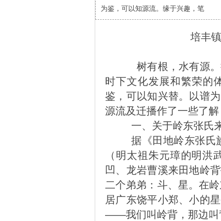
为鉴，可以知源流。缘于兴趣，笔
培丰
张镜
树有根，水有源。探
时下文化发展和繁荣的
鉴，可以知兴替。以谱为
源流及迁播作了一些了解
一、关于岭东张氏
据《田地岭东张氏
（明太祖朱元璋的明洪武
凹、龙岩曹溪来田地岭背
二个弟弟：斗、星。在岭
居广东饶平小郑、小的星
——我们叫岭背，那边叫