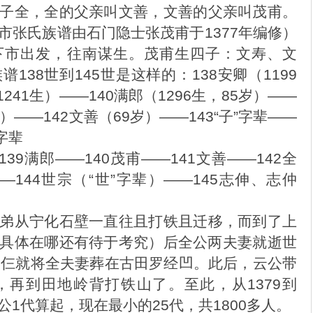
子全，全的父亲叫文善，文善的父亲叫茂甫。
市张氏族谱由石门隐士张茂甫于1377年编修）
下市出发，往南谋生。茂甫生四子：文寿、文
138世到145世是这样的：138安卿（1199
1241生）——140满郎（1296生，85岁）——
岁）——142文善（69岁）——143“子”字辈——
”字辈
39满郎——140茂甫——141文善——142全
—144世宗（“世”字辈）——145志伸、志仲
弟从宁化石壁一直往且打铁且迁移，而到了上
具体在哪还有待于考究）后全公两夫妻就逝世
弟仨就将全夫妻葬在古田罗经凹。此后，云公带
再到田地岭背打铁山了。至此，从1379到
云公1代算起，现在最小的25代，共1800多人。