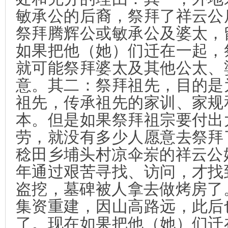
敏承公的后裔，祭拜了祥云公
祭拜腾辉公或敏承公及婆太，
如果把他（她）们迁在一起，
就可能祭拜婆太及其他公太、
意。其二：祭拜祖先，目的是
祖先，传承祖先的家训、家规
本。但是如果祭拜祖宗要付出
劳，就没有多少人愿意去祭拜
稔田乡埔头村凉伞岽的祥云公
年通过艰苦寻找、访问，才找
盗挖，墓碑被人拿去做烤房了
集资重建，因山高路远，此后
了。现在如果把他（她）们迁