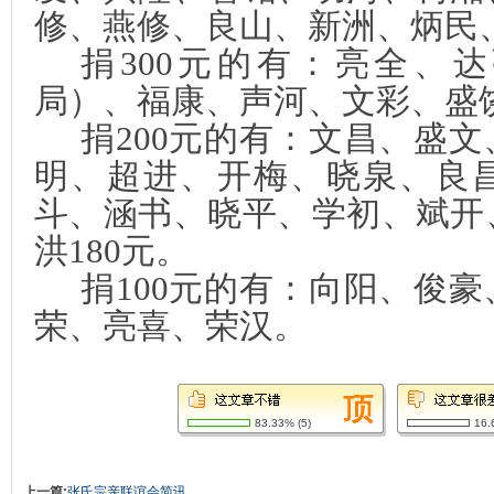
修、燕修、良山、新洲、炳民
捐
300
元的有：亮全、达
局）、福康、声河、文彩、盛
捐
200
元的有：文昌、盛文
明、超进、开梅、晓泉、良
斗、涵书、晓平、学初、斌开
洪
180
元。
捐
100
元的有：向阳、俊豪
荣、亮喜、荣汉。
83.33%
(
5
)
16.
上一篇:
张氏宗亲联谊会简讯