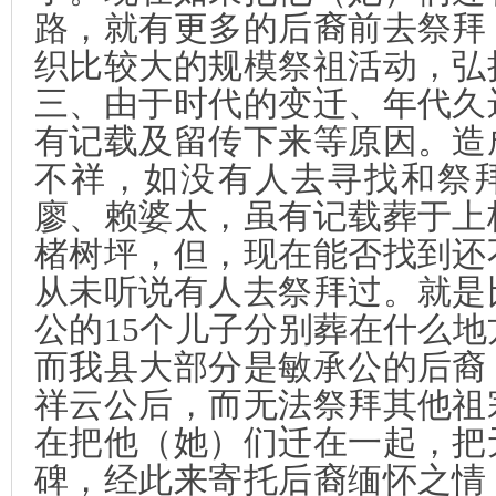
路，就有更多的后裔前去祭拜
织比较大的规模祭祖活动，弘
三、由于时代的变迁、年代久
有记载及留传下来等原因。造
不祥，如没有人去寻找和祭
廖、赖婆太，虽有记载葬于上
楮树坪，但，现在能否找到还
从未听说有人去祭拜过。就是
公的
15
个儿子分别葬在什么地
而我县大部分是敏承公的后裔
祥云公后，而无法祭拜其他祖
在把他（她）们迁在一起，把
碑，经此来寄托后裔缅怀之情