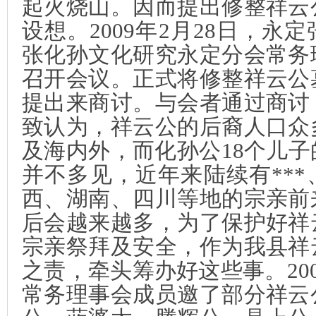
起火烧山。因而提出修整祥云
设想。
2009
年
2
月
28
日，永定
张化孙文化研究永定分会常务
召开会议。正式将修整祥云公
提出来商讨。与会者通过商讨
致认为，祥云公的后裔人口众
及海内外，而化孙公
18
个儿子
并不多见，近年来陆续有**
西、湖南、四川等地的宗亲前
后会越来越多，为了保护好祥
宗亲祭拜及安全，作为我县祥
之责，牵头筹办好这些事。
20
常务理事会成员邀了部分祥云