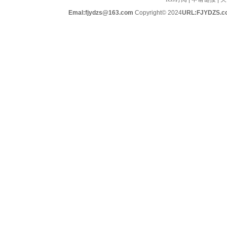
Emal:fjydzs@163.com
Copyright© 2024
URL:FJYDZS.c