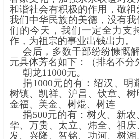
和谐社会有积极的作用，敬祖
我们中华民族的美德，没有我
们的今天，我们一定全力支
作，为祖宗的事业出钱出力。
会后，多数干部纷纷慷慨
元具体芳名如下：（排名不分
朝龙
11000
元。
捐
1000
元的有：绍汉、明
树镇、凯祥、沪昌、钦章、树
金福、美金、树
焜
、树连
捐
500
元的有：树火、新农
华、万贵、太立、炜全、祖庆
发、兴隆、智铭、功河、树湘