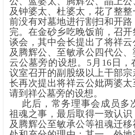
公、蓝婆太、腾辉公、晶上公
及钟婆太、杜婆太，花了整整
前没有对墓地进行割扫和开路
完。在金砂乡吃晚饭前，召开
谈会，其中会长提出了将祥云
及腾辉公、至敏承公四代公、
云公墓旁的设想。
5
月
16
日，
议室召开的副股级以上干部宗
长再次提出将祥云公妣两婆太
请到祥公墓旁的设想。
此后，常务理事会成员多
祖魂之事，最后取得一致认识
及腾辉公至敏承公等祖魂迁移
处和充分的理由：其一，外地