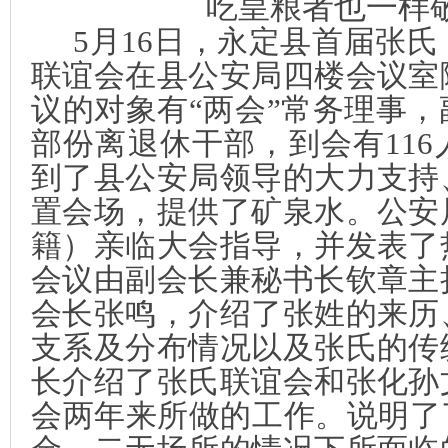
吃皇粮者也一样
5
月
16
日，永定县首届张氏
联谊会在县公安局四楼会议室
议的对象有“两会”常务理事
部份离退休干部，到会有
116
到了县公安局领导的大力支持
置会场，提供了矿泉水。公安
籍）亲临大会指导，并发表了
会议由副会长兼秘书长钦章主
会长张鸣，介绍了张姓的来历
支系及分布情况以及张氏的传
长介绍了张氏联谊会和张化孙
会两年来所做的工作。说明了