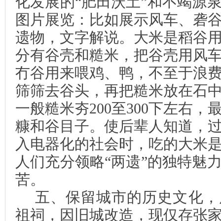
化发展的“肥田沃土”和不竭源
图片展览：比如展示风车、砻
遗物，文字解说。大米是稻谷
分有谷壳和糙米，把谷壳用风
冇
谷用来喂鸡、鸭，不至于浪
筛筛去谷头，再把糙米放在石
一般糙米夯
200
至
300
下左右，
糠和谷目子。使后辈人知道，
入电器化的社会时，吃的大米
人们充分领略“两遗”的独特魅
苦。
五、保留城市的历史文化，
祖祠，因旧城改造，现仅存张