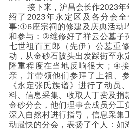
接下来，沪昌会长作2023年
绍了2023年永定区及各分会
事:①6座宗祠的修建及庆典活动
和参与；②维修好了祥云公墓子
七世祖百五郎（先伊）公墓重
动，从金砂石陂头出发踩街至永
隆重程度在当地反响很大；④
亲，并带领他们参拜了上祖、
《永定张氏族谱》进行了动员
料、信息采集、收取人丁费及捐
金砂分会，他们理事会成员分工
深入自然村进行指导，信息采集
动最快的分会，表扬了个人：如