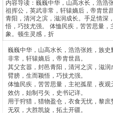
内容导读：巍巍中华，山高水长，浩浩
祖挥公，英武非常，轩辕嫡后，帝胄世昌
青阳，清河之滨，滋润成长。手足情深
悟，巧技尤强。 体恤民疾，苦苦思量，
象。顿生灵感，折
巍巍中华，山高水长，浩浩张姓，族史
非常，轩辕嫡后，帝胄世昌。
其父玄嚣，封邑青阳，清河之滨，滋润
臂膀，生而颖悟，巧技尤强。
体恤民疾，苦苦思量，主祀孤星，夜观
效仿，始制弓矢，史书记详。
用于狩猎，猎物盈仓，衣食无忧，黎庶
无双，大胜凯旋，拓土开疆。