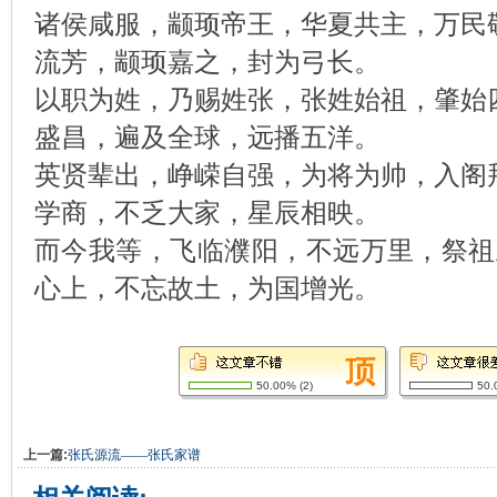
诸侯咸服，颛顼帝王，华夏共主，万民
流芳，颛顼嘉之，封为弓长。
以职为姓，乃赐姓张，张姓始祖，肇始
盛昌，遍及全球，远播五洋。
英贤辈出，峥嵘自强，为将为帅，入阁
学商，不乏大家，星辰相映。
而今我等，飞临濮阳，不远万里，祭祖
心上，不忘故土，为国增光。
50.00%
(
2
)
50.
上一篇:
张氏源流——张氏家谱