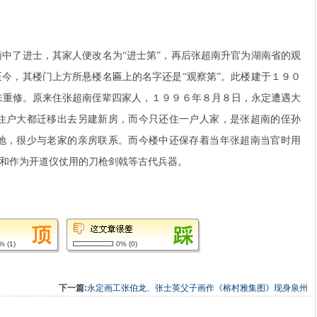
南中了进士，其家人便改名为“进士第”，再后张超南升官为湖南省的观
至今，其楼门上方所悬楼名匾上的名字还是“观察第”。此楼建于１９０
来重修。原来住张超南侄辈四家人，１９９６年８月８日，永定遭遇大
住户大都迁移出去另建新房，而今只还住一户人家，是张超南的侄孙
地，很少与老家的亲房联系。而今楼中还保存着当年张超南当官时用
彩旗和作为开道仪仗用的刀枪剑戟等古代兵器。
0%
(
1
)
0%
(
0
)
下一篇:
永定画工张伯龙、张士英父子画作《榕村雅集图》现身泉州