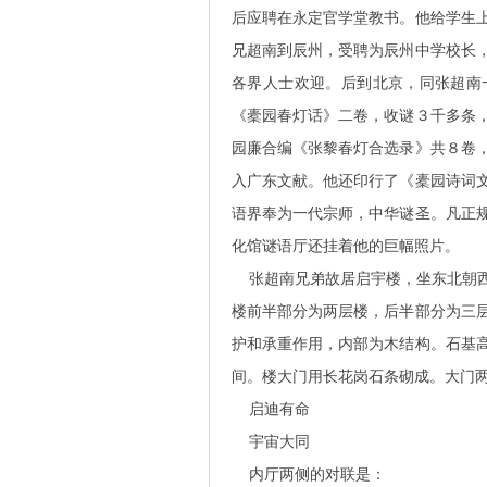
后应聘在永定官学堂教书。他给学生
兄超南到辰州，受聘为辰州中学校长
各界人士欢迎。后到北京，同张超南
《橐园春灯话》二卷，收谜３千多条
园廉合编《张黎春灯合选录》共８卷
入广东文献。他还印行了《橐园诗词
语界奉为一代宗师，中华谜圣。凡正
化馆谜语厅还挂着他的巨幅照片。
张超南兄弟故居启宇楼，坐东北朝西
楼前半部分为两层楼，后半部分为三
护和承重作用，内部为木结构。石基
间。楼大门用长花岗石条砌成。大门
启迪有命
宇宙大同
内厅两侧的对联是：