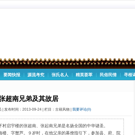
要闻快报
源流考究
张氏名人
精英荟萃
民俗民情
寻根
张超南兄弟及其故居
| 发布时间：2013-09-24 | 栏目：古籍风物 |
我要评论(0)
下村启宇楼的张超南、张起南兄弟是名扬全国的中华谜圣。
海楼、字蟹芦。９岁时，在他父亲的幕僚指引下，参加县、府、院