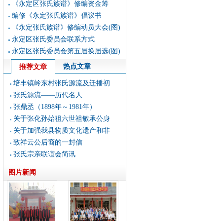
《永定区张氏族谱》修编资金筹
编修《永定张氏族谱》倡议书
《永定张氏族谱》修编动员大会(图)
永定区张氏委员会联系方式
永定区张氏委员会笫五届换届选(图)
热点文章
推荐文章
培丰镇岭东村张氏源流及迁播初
张氏源流——历代名人
张鼎丞（1898年～1981年）
关于张化孙始祖六世祖敏承公身
关于加强我县物质文化遗产和非
致祥云公后裔的一封信
张氏宗亲联谊会简讯
图片新闻