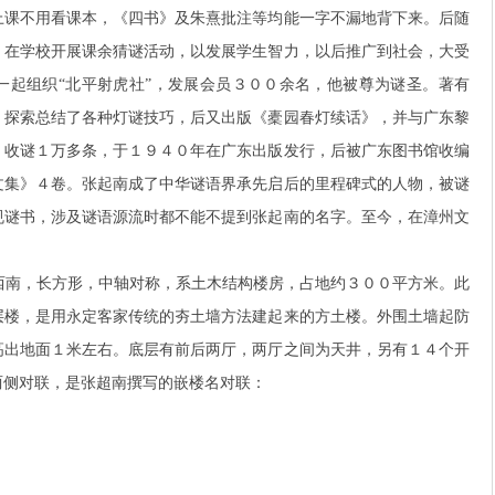
上课不用看课本，《四书》及朱熹批注等均能一字不漏地背下来。后随
，在学校开展课余猜谜活动，以发展学生智力，以后推广到社会，大受
一起组织“北平射虎社”，发展会员３００余名，他被尊为谜圣。著有
，探索总结了各种灯谜技巧，后又出版《橐园春灯续话》，并与广东黎
，收谜１万多条，于１９４０年在广东出版发行，后被广东图书馆收编
文集》４卷。张起南成了中华谜语界承先启后的里程碑式的人物，被谜
规谜书，涉及谜语源流时都不能不提到张起南的名字。至今，在漳州文
南，长方形，中轴对称，系土木结构楼房，占地约３００平方米。此
层楼，是用永定客家传统的夯土墙方法建起来的方土楼。外围土墙起防
高出地面１米左右。底层有前后两厅，两厅之间为天井，另有１４个开
两侧对联，是张超南撰写的嵌楼名对联：