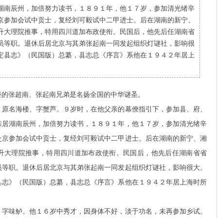
湖南辰州，加倍努力读书，１８９１年，他１７岁，参加清光绪辛
京参加会试中贡士，复经刘可毅试中二甲进士。后在湖南的新宁、
升大理院推事，特用四川道加布政使衔。民国后，他先后任湖南省
员等职。退休后居北京与其弟张起南一同发起组织灯谜社，影响很
定县志》（民国版）总纂，县志总《序言》系他在１９４２年居上
的张超南、张起南兄弟是名扬全国的中华谜圣。
名海楼、字蟹芦。９岁时，在他父亲的幕僚指引下，参加县、府、
亲居湖南辰州，加倍努力读书，１８９１年，他１７岁，参加清光绪辛
赴京参加会试中贡士，复经刘可毅试中二甲进士。后在湖南的新宁、湘
升大理院推事，特用四川道加布政使衔。民国后，他先后任湖南省省
员等职。退休后居北京与其弟张起南一同发起组织灯谜社，影响很大。
县志》（民国版）总纂，县志总《序言》系他在１９４２年居上海时所
味鲈。他１６岁中秀才，因身体不好，淡于功名，未再参加乡试。