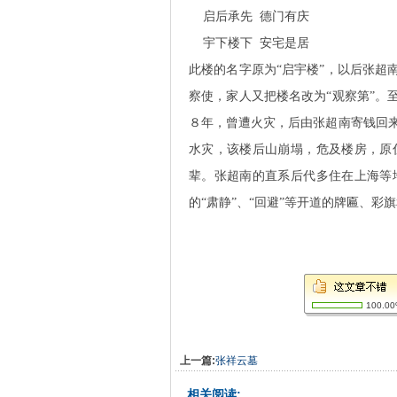
启后承先 德门有庆
宇下楼下 安宅是居
此楼的名字原为“启宇楼”，以后张超
察使，家人又把楼名改为“观察第”。
８年，曾遭火灾，后由张超南寄钱回
水灾，该楼后山崩塌，危及楼房，原
辈。张超南的直系后代多住在上海等
的“肃静”、“回避”等开道的牌匾、
100.0
上一篇:
张祥云墓
相关阅读: