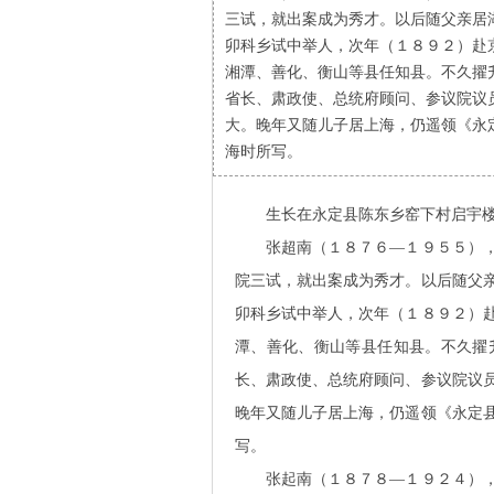
三试，就出案成为秀才。以后随父亲居
卯科乡试中举人，次年（１８９２）赴
湘潭、善化、衡山等县任知县。不久擢
省长、肃政使、总统府顾问、参议院议
大。晚年又随儿子居上海，仍遥领《永
海时所写。
生长在永定县陈东乡窑下村启宇楼
张超南（１８７６—１９５５），原
院三试，就出案成为秀才。以后随父
卯科乡试中举人，次年（１８９２）
潭、善化、衡山等县任知县。不久擢
长、肃政使、总统府顾问、参议院议
晚年又随儿子居上海，仍遥领《永定
写。
张起南（１８７８—１９２４），字