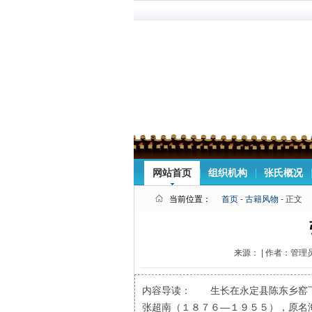
网站首页
组织机构
张氏概况
当前位置：
首页
-
古籍风物
- 正文
来源： | 作者：管理员 
内容导读： 生长在永定县陈东乡窑
张超南（１８７６—１９５５），原名