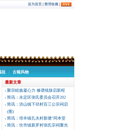
设为首页
|
整理收藏
|
谒祖
古籍风物
最新文章
聚宗睦族凝心力 修谱续脉启新程
简讯：永定区张氏委员会召开202
简讯：洪山镇下径村百三公宗祠启
(图)
简讯：培丰镇孔夫村新塘“同本堂
简讯：坎市镇新罗村张氏宗祠重光